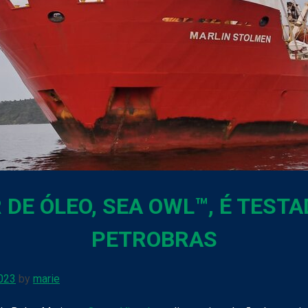
 DE ÓLEO, SEA OWL™, É TESTA
PETROBRAS
023
by
marie