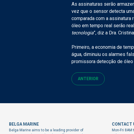
As assinaturas serão armaze
vez que o sensor detecta uma
comparada com a assinatura re
óleo em tempo real serão rea
tecnologia
”, diz a Dra. Crist
Primeiro, a economia de temp
água, diminuiu os alarmes fal
promissora detecção de óleo n
ANTERIOR
BELGA MARINE
CONTACT 
Belga Marine aims to be a leading provider of
Mon-Fri 8AM 