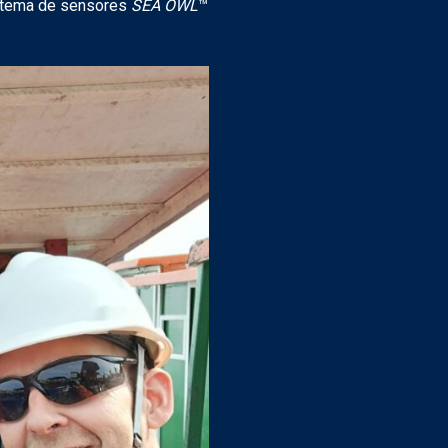
istema de sensores
SEA OWL
™