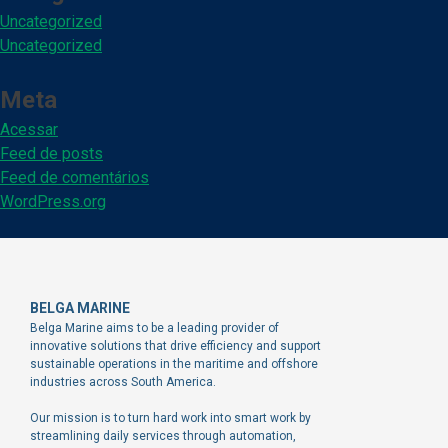
Uncategorized
Uncategorized
Meta
Acessar
Feed de posts
Feed de comentários
WordPress.org
BELGA MARINE
Belga Marine aims to be a leading provider of
innovative solutions that drive efficiency and support
sustainable operations in the maritime and offshore
industries across South America.
Our mission is to turn hard work into smart work by
streamlining daily services through automation,