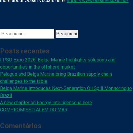
more about Ocean Visuals here:
https://www.oceanvisuals.no/
Pesquisar
por:
Posts recentes
FPSO Expo 2026: Belga Marine highlights solutions and
opportunities in the offshore market
Pelagus and Belga Marine bring Brazilian supply chain
challenges to the table
Belga Marine Introduces Next-Generation Oil Spill Monitoring to
Brazil
A new chapter on Energy Intelligence is here
COMPROMISSO ALÉM DO MAR
Comentários